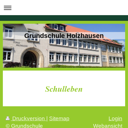
Grundschule Holzhausen
Schulleben
Druckversion
|
Sitemap
Login
© Grundschule
Webansicht